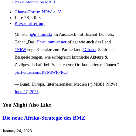
Presseinformation MBEI
Post
Ghana-Forum NRW e. V.
author:
Post
June 28, 2023
published:
Post
Pressemitteilung
category:
Minister
@n_liminski
im Austausch mit Bischof Dr. Felix
Genn: „Das
@bistummuenster
pflegt wie auch das Land
#NRW
enge Kontakte zum Partnerland
#Ghana
. Zahlreiche
Beispiele zeigen, wie erfolgreich kirchliche Akteure &
Zivilgesellschaft bei Projekten vor Ort kooperieren können.“
pic.twitter.com/RVMlWPPRCJ
— Bund. Europa. Internationales. Medien (@MBEI_NRW)
June 27, 2023
You Might Also Like
Die neue Afrika-Strategie des BMZ
January 24, 2023