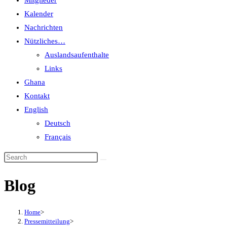
Mitglieder
Kalender
Nachrichten
Nützliches…
Auslandsaufenthalte
Links
Ghana
Kontakt
English
Deutsch
Français
Blog
Home
>
Pressemitteilung
>