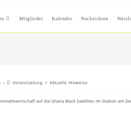
ns
Mitglieder
Kalender
Nachrichten
Nützl
Post
4
Veranstaltung
/
Aktuelle Hinweise
category:
tionalmannschaft auf die Ghana Black Satellites im Stadion am Zo