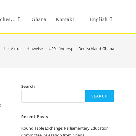
iches…
Ghana
Kontakt
English
>
Aktuelle Hinweise
>
U20 Länderspiel Deutschland-Ghana
Search
SEARCH
o
Recent Posts
Round Table Exchange: Parliamentary Education
Committee Delegation from Ghana