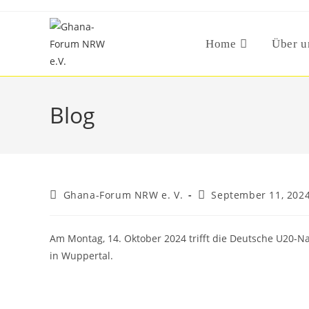
Skip
to
content
Home
Über u
Blog
Post
Post
Ghana-Forum NRW e. V.
September 11, 202
author:
published:
Am Montag, 14. Oktober 2024 trifft die Deutsche U20-Na
in Wuppertal.