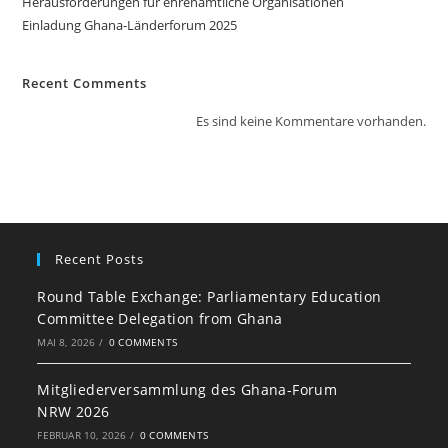
Herausforderungen für ehrenamtliche Organisationen
Einladung Ghana-Länderforum 2025
Recent Comments
Es sind keine Kommentare vorhanden.
Recent Posts
Round Table Exchange: Parliamentary Education
Committee Delegation from Ghana
MAI 8, 2026
/
0 COMMENTS
Mitgliederversammlung des Ghana-Forum
NRW 2026
FEBRUAR 10, 2026
/
0 COMMENTS