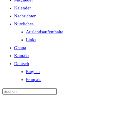
Mitglieder
Kalender
Nachrichten
Nützliches…
Auslandsaufenthalte
Links
Ghana
Kontakt
Deutsch
English
Français
Veranstaltungen
Start
>
Veranstaltungen