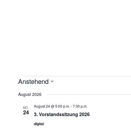
Anstehend
Veranstaltungen
Datum
August 2026
wählen.
August 24 @ 5:00 p.m.
-
7:30 p.m.
MO.
24
3. Vorstandssitzung 2026
digital