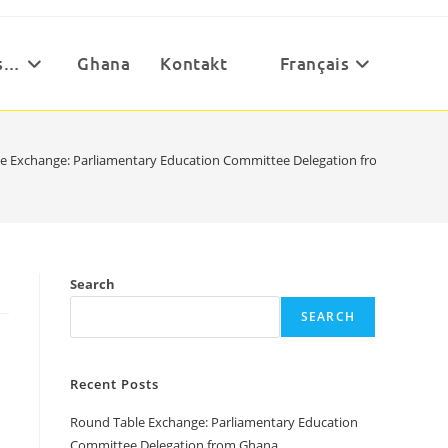
es…
Ghana
Kontakt
Français
e Exchange: Parliamentary Education Committee Delegation from Ghana
Search
SEARCH
Recent Posts
Round Table Exchange: Parliamentary Education
Committee Delegation from Ghana