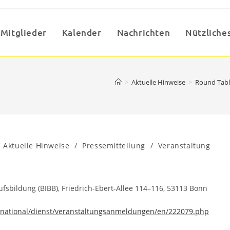
Mitglieder
Kalender
Nachrichten
Nützlich
>
Aktuelle Hinweise
>
Round Tabl
st
Aktuelle Hinweise
/
Pressemitteilung
/
Veranstaltung
tegory:
rufsbildung (BIBB), Friedrich-Ebert-Allee 114–116, 53113 Bonn
ernational/dienst/veranstaltungsanmeldungen/en/222079.php