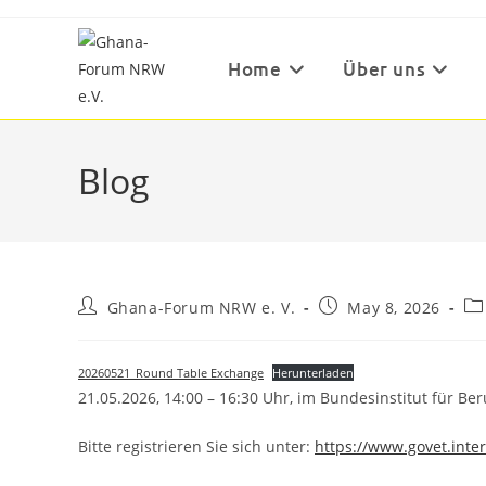
Skip
to
content
Home
Über uns
Blog
Post
Post
Po
Ghana-Forum NRW e. V.
May 8, 2026
author:
published:
ca
20260521_Round Table Exchange
Herunterladen
21.05.2026, 14:00 – 16:30 Uhr, im Bundesinstitut für Be
Bitte registrieren Sie sich unter:
https://www.govet.int