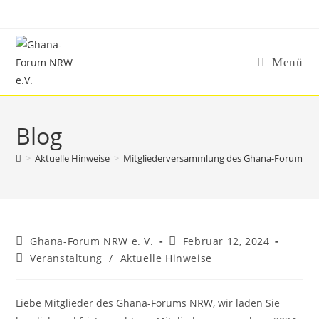
Zum
Inhalt
springen
Menü
Blog
>
Aktuelle Hinweise
>
Mitgliederversammlung des Ghana-Forums N
Beitrags-
Beitrag
Ghana-Forum NRW e. V.
Februar 12, 2024
Autor:
veröffentlicht:
Beitrags-
Veranstaltung
/
Aktuelle Hinweise
Kategorie:
Liebe Mitglieder des Ghana-Forums NRW, wir laden Sie