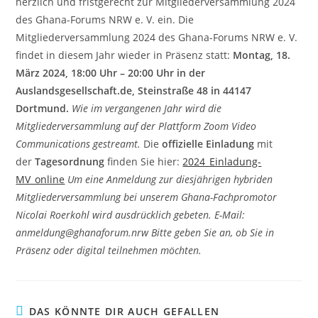
herzlich und fristgerecht zur Mitgliederversammlung 2024
des Ghana-Forums NRW e. V. ein. Die
Mitgliederversammlung 2024 des Ghana-Forums NRW e. V.
findet in diesem Jahr wieder in Präsenz statt:
Montag,
18
.
März 202
4
, 18:00 Uhr – 20:00 Uhr in der
Auslandsgesellschaft.de, Steinstraße 48 in 44147
Dortmund.
Wie im vergangenen Jahr wird die
Mitgliederversammlung auf der Plattform Zoom Video
Communications gestreamt.
Die
offizielle Einladung
mit
der
Tagesordnung
finden Sie hier:
2024_Einladung-
MV_online
Um eine Anmeldung zur diesjährigen hybriden
Mitgliederversammlung bei unserem Ghana-Fachpromotor
Nicolai Roerkohl wird ausdrücklich gebeten. E-Mail:
anmeldung@ghanaforum.nrw
Bitte geben Sie an, ob Sie in
Präsenz oder digital teilnehmen möchten.
DAS KÖNNTE DIR AUCH GEFALLEN